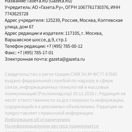
Название:
Газета.Ru
(Gazeta.Ru)
Учредитель:
АО «Газета.Ру»
, ОГРН 1067761730376, ИНН
7743625728
Адрес учредителя: 125239, Россия, Москва, Коптевская
улица, дом 67
Адрес редакции и издателя:
117105
, г.
Москва
,
Варшавское шоссе, д.9, стр.1
Телефон редакции:
+7 (495) 785-00-12
Факс:
+7 (495) 785-17-01
Электронная почта:
gazeta@gazeta.ru
Свидетельство о регистрации СМИ Эл № ФС77-67642
выдано федеральной службой по надзору в сфере
связи, информационных технологий и массовых
коммуникаций (Роскомнадзор) 10.11.2016 г. Редакция не
несет ответственности за достоверность информации,
содержащейся в рекламных объявлениях. Редакция не
предоставляет справочной информации.
Информация об ограничениях
На информационном ресурсе применяются