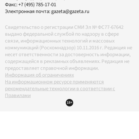
Факс:
+7 (495) 785-17-01
Электронная почта:
gazeta@gazeta.ru
Свидетельство о регистрации СМИ Эл № ФС77-67642
выдано федеральной службой по надзору в сфере
связи, информационных технологий и массовых
коммуникаций (Роскомнадзор) 10.11.2016 г. Редакция не
несет ответственности за достоверность информации,
содержащейся в рекламных объявлениях. Редакция не
предоставляет справочной информации.
Информация об ограничениях
На информационном ресурсе применяются
рекомендательные технологии в соответствии с
Правилами
18+