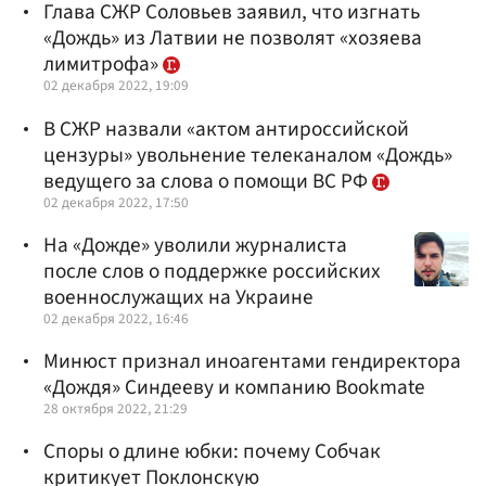
Глава СЖР Соловьев заявил, что изгнать
«Дождь» из Латвии не позволят «хозяева
лимитрофа»
02 декабря 2022, 19:09
В СЖР назвали «актом антироссийской
цензуры» увольнение телеканалом «Дождь»
ведущего за слова о помощи ВС РФ
02 декабря 2022, 17:50
На «Дожде» уволили журналиста
после слов о поддержке российских
военнослужащих на Украине
02 декабря 2022, 16:46
Минюст признал иноагентами гендиректора
«Дождя» Синдееву и компанию Bookmate
28 октября 2022, 21:29
Споры о длине юбки: почему Собчак
критикует Поклонскую