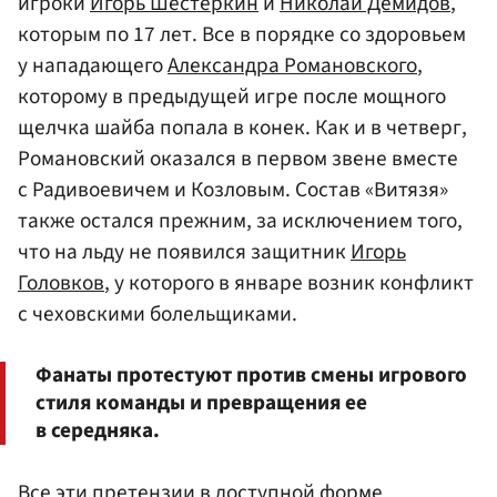
игроки
Игорь Шестеркин
и
Николай Демидов
,
которым по 17 лет. Все в порядке со здоровьем
у нападающего
Александра Романовского
,
которому в предыдущей игре после мощного
щелчка шайба попала в конек. Как и в четверг,
Романовский оказался в первом звене вместе
с Радивоевичем и Козловым. Состав «Витязя»
также остался прежним, за исключением того,
что на льду не появился защитник
Игорь
Головков
, у которого в январе возник конфликт
с чеховскими болельщиками.
Фанаты протестуют против смены игрового
стиля команды и превращения ее
в середняка.
Все эти претензии в доступной форме