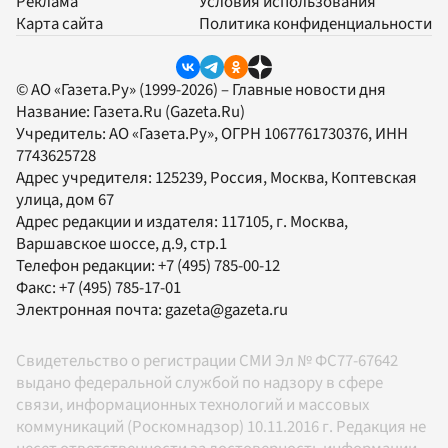
Реклама
Условия использования
Карта сайта
Политика конфиденциальности
© АО «Газета.Ру» (1999-2026) – Главные новости дня
Название:
Газета.Ru
(Gazeta.Ru)
Учредитель:
АО «Газета.Ру»
, ОГРН 1067761730376, ИНН
7743625728
Адрес учредителя: 125239, Россия, Москва, Коптевская
улица, дом 67
Адрес редакции и издателя:
117105
, г.
Москва
,
Варшавское шоссе, д.9, стр.1
Телефон редакции:
+7 (495) 785-00-12
Факс:
+7 (495) 785-17-01
Электронная почта:
gazeta@gazeta.ru
Свидетельство о регистрации СМИ Эл № ФС77-67642
выдано федеральной службой по надзору в сфере
связи, информационных технологий и массовых
коммуникаций (Роскомнадзор) 10.11.2016 г. Редакция не