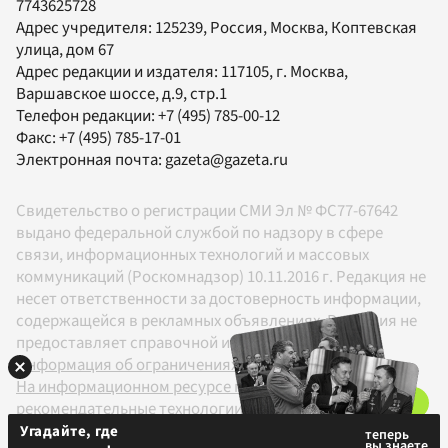
7743625728
Адрес учредителя: 125239, Россия, Москва, Коптевская
улица, дом 67
Адрес редакции и издателя:
117105
, г.
Москва
,
Варшавское шоссе, д.9, стр.1
Телефон редакции:
+7 (495) 785-00-12
Факс:
+7 (495) 785-17-01
Электронная почта:
gazeta@gazeta.ru
Свидетельство о регистрации СМИ Эл № ФС77-67642
выдано федеральной службой по надзору в сфере
связи, информационных технологий и массовых
коммуникаций (Роскомнадзор) 10.11.2016 г. Редакция не
несет ответственности за достоверность информации,
содержащейся в рекламных объявлениях. Редакция не
предоставляет справочной информации.
Информация об ограничениях
На информационном ресурсе применяются
рекомендательные технологии в соответствии с
Правилами
Угадайте, где