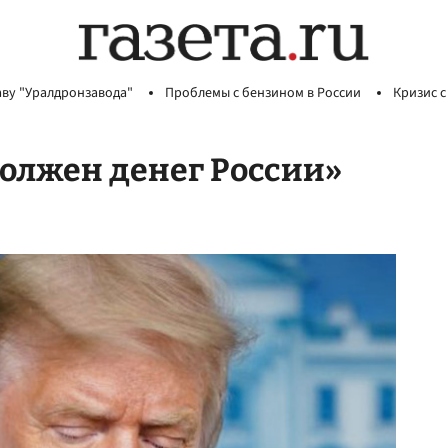
аву "Уралдронзавода"
Проблемы с бензином в России
Кризис с
должен денег России»