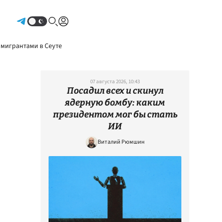
Авторизоваться
 мигрантами в Сеуте
07 августа 2026, 10:43
Посадил всех и скинул
ядерную бомбу: каким
президентом мог бы стать
ИИ
Виталий Рюмшин