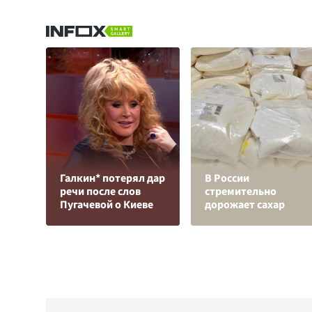
Галкин* потерял дар
В России
речи после слов
стремительно
Пугачевой о Киеве
дорожает сахар