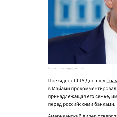
Kevin Lamarque/Reuters
Президент США Дональд
Тра
в Майами прокомментировал 
принадлежащая его семье, и
перед российскими банками.
Американский лидер отверг э