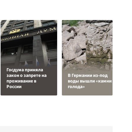
Госдума приняла
О
закон о запрете на
В Германии из-под
о
проживание в
воды вышли «камни
п
России
голода»
О