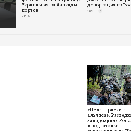
Украины из-за блокады
депортация из Ро
портов
20:18
21:14
«Цель — раскол
альянса». Развед
заподозрила Рос
в подготовке
«нападения» на Н