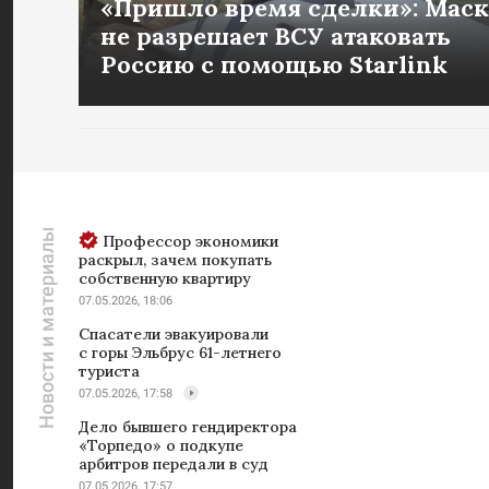
«Пришло время сделки»: Маск
не разрешает ВСУ атаковать
Россию с помощью Starlink
Новости и материалы
Профессор экономики
раскрыл, зачем покупать
собственную квартиру
07.05.2026, 18:06
Спасатели эвакуировали
с горы Эльбрус 61-летнего
туриста
07.05.2026, 17:58
Дело бывшего гендиректора
«Торпедо» о подкупе
арбитров передали в суд
07.05.2026, 17:57