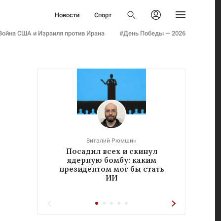
Политика
Новости
Спорт
Бизнес
Политика
Авторизоваться
Общество
Война США и Израиля против Ирана
#День Победы — 2026
Бизнес
Армия
Общество
Мнения
Армия
Культура
Мнения
Наука
Культура
Семья и дети
Наука
Технологии
Семья и дети
Авто
Технологии
Стиль
Виталий Рюмшин
Авто
Посадил всех и скинул
«Реч
Фото
ядерную бомбу: каким
у
Стиль
Инфографика
президентом мог бы стать
ИИ
Фото
Эксклюзивы
Инфографика
Теперь вы знаете
Эксклюзивы
Тесты
Теперь вы знаете