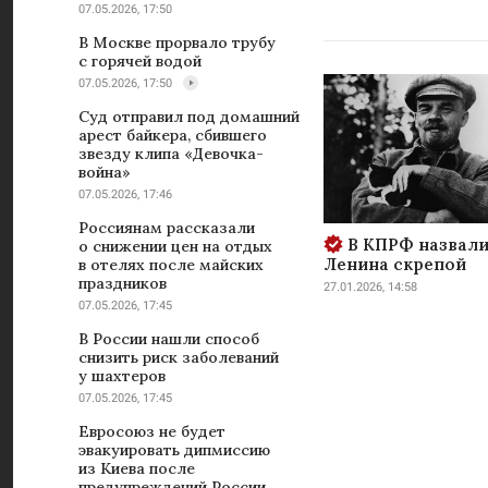
07.05.2026, 17:50
В Москве прорвало трубу
с горячей водой
07.05.2026, 17:50
Суд отправил под домашний
арест байкера, сбившего
звезду клипа «Девочка-
война»
07.05.2026, 17:46
Россиянам рассказали
В КПРФ назвали
о снижении цен на отдых
Ленина скрепой
в отелях после майских
праздников
27.01.2026, 14:58
07.05.2026, 17:45
В России нашли способ
снизить риск заболеваний
у шахтеров
07.05.2026, 17:45
Евросоюз не будет
эвакуировать дипмиссию
из Киева после
предупреждений России