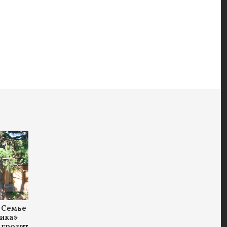
 Семье
ика»
 грозит