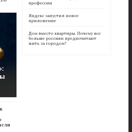
профессии
Яндекс запустил новое
приложение
Дом вместо квартиры. Почему все
больше россиян предпочитают
жить за городом?
:
ты
к
я
ю
асли