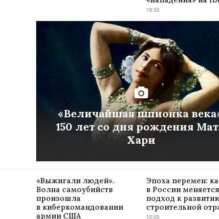
18:53
«Величайшая шпионка века»
150 лет со дня рождения Ма
Хари
«Выжигали людей».
Эпоха перемен: ка
Волна самоубийств
в России меняетс
произошла
подход к развити
в киберкомандовании
строительной отр
армии США
10:00