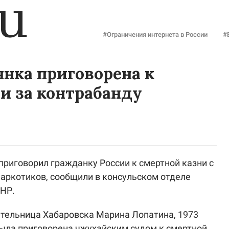
#Ограничения интернета в России
#
янка приговорена к
и за контрабанду
 приговорил гражданку России к смертной казни с
наркотиков, сообщили в консульском отделе
КНР.
ительница Хабаровска Марина Лопатина, 1973
была приговорена чжухайским судом к смертной