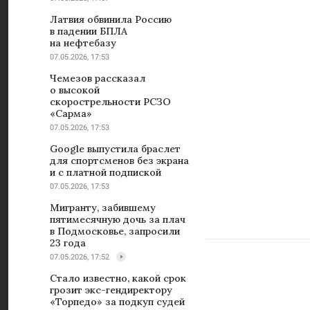
Латвия обвинила Россию
в падении БПЛА
на нефтебазу
07.05.2026, 17:53
Чемезов рассказал
о высокой
скорострельности РСЗО
«Сарма»
07.05.2026, 17:53
Google выпустила браслет
для спортсменов без экрана
и с платной подпиской
07.05.2026, 17:53
Мигранту, забившему
пятимесячную дочь за плач
в Подмосковье, запросили
23 года
07.05.2026, 17:52
Стало известно, какой срок
грозит экс-гендиректору
«Торпедо» за подкуп судей