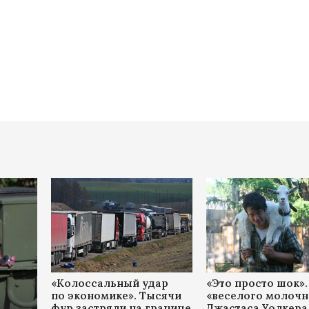
«Колоссальный удар
«Это просто шок».
по экономике». Тысячи
«веселого молочн
фур застряли на границе
Джастаса Уолкера