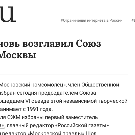
#Ограничения интернета в России
#
новь возглавил Союз
 Москвы
«Московский комсомолец», член
Общественной
избран сегодня председателем Союза
ошедшем VI съезде этой независимой творческой
занимает с 1991 года.
еля СЖМ избраны первый заместитель
ан
, главный редактор «Российской газеты»
й редактор «Московской правды» Шод