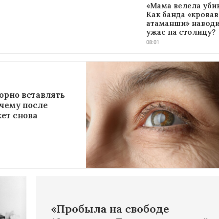
«Мама велела убив
Как банда «крова
атаманши» навод
ужас на столицу?
08:01
орно вставлять
чему после
ет снова
«Пробыла на свободе