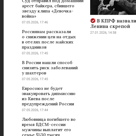
Суд отправил под домашний
арест байкера, сбившего
звезду клипа «Девочка-
война»
В КПРФ назвали
07.05.2026, 17:46
Ленина скрепой
Россиянам рассказали
27.01.2026, 14:58
о снижении цен на отдых
в отелях после майских
праздников
07.05.2026, 17:45
В России нашли способ
снизить риск заболеваний
у шахтеров
07.05.2026, 17:45
Евросоюз не будет
эвакуировать дипмиссию
из Киева после
предупреждений России
07.05.2026, 17:44
Любовница погибшего во
время БДСМ-сессии
мужчины выплатит его
семье $530 тысяч