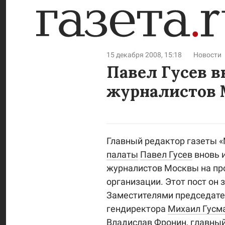
15 декабря 2008, 15:18
Новости
Павел Гусев в
журналистов
Главный редактор газеты 
палаты
Павел Гусев
вновь 
журналистов Москвы на пр
организации. Этот пост он 
Заместителями председат
гендиректора
Михаил Гусм
Владислав Фронин
, главны