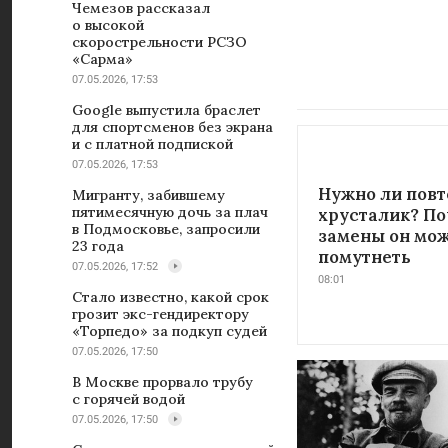
Чемезов рассказал
о высокой
скорострельности РСЗО
«Сарма»
07.05.2026, 17:53
Google выпустила браслет
для спортсменов без экрана
и с платной подпиской
07.05.2026, 17:53
Нужно ли повт
Мигранту, забившему
пятимесячную дочь за плач
хрусталик? По
в Подмосковье, запросили
замены он мож
23 года
помутнеть
07.05.2026, 17:52
08:01
Стало известно, какой срок
грозит экс-гендиректору
«Торпедо» за подкуп судей
07.05.2026, 17:50
В Москве прорвало трубу
с горячей водой
07.05.2026, 17:50