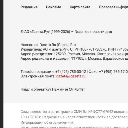
Редакция
Реклама
Карта сайта
Правовая инфор
© АО «Газета.Ру» (1999-2026) – Главные новости дня
Название:
Газета.Ru
(Gazeta.Ru)
Учредитель:
АО «Газета.Ру»
, ОГРН 1067761730376, ИНН 77436
Адрес учредителя: 125239, Россия, Москва, Коптевская улица
Адрес редакции и издателя:
117105
, г.
Москва
,
Варшавское шо
Телефон редакции:
+7 (495) 785-00-12
| Факс:
+7 (495) 785-17-
Электронная почта:
gazeta@gazeta.ru
Нашли опечатку? Нажмите Ctrl+Enter
Свидетельство о регистрации СМИ Эл № ФС77-67642 выдано
10.11.2016 г. Редакция не несет ответственности за дост
Информация об ограничениях
На информационном ресурсе применяются рекомендательны