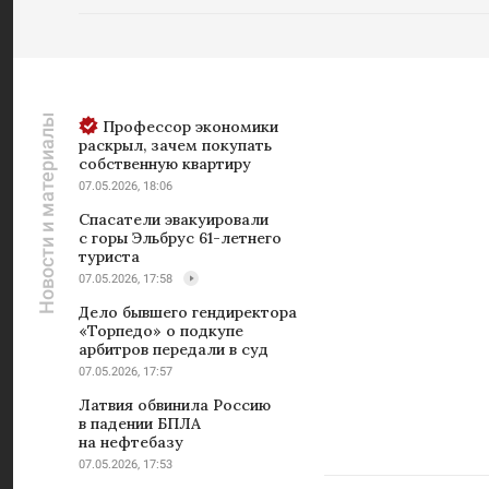
Новости и материалы
Профессор экономики
раскрыл, зачем покупать
собственную квартиру
07.05.2026, 18:06
Спасатели эвакуировали
с горы Эльбрус 61-летнего
туриста
07.05.2026, 17:58
Дело бывшего гендиректора
«Торпедо» о подкупе
арбитров передали в суд
07.05.2026, 17:57
Латвия обвинила Россию
в падении БПЛА
на нефтебазу
07.05.2026, 17:53