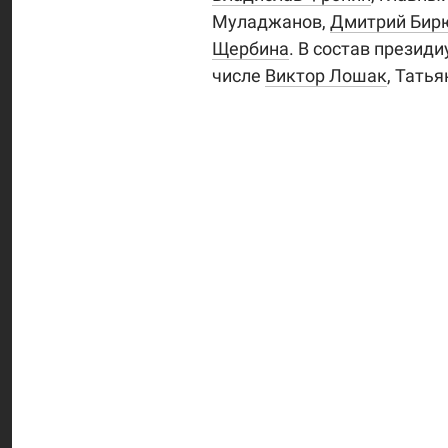
Муладжанов,
Дмитрий Бир
Щербина
. В состав презид
числе
Виктор Лошак
, Тать