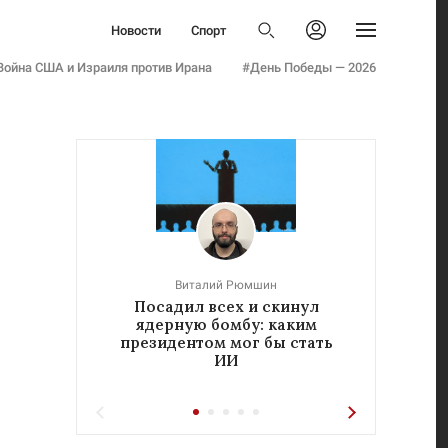
Политика
Новости
Спорт
Бизнес
Политика
Авторизоваться
Общество
Война США и Израиля против Ирана
#День Победы — 2026
Бизнес
Армия
Общество
Мнения
Армия
Культура
Мнения
Наука
Культура
Семья и дети
Наука
Технологии
Семья и дети
Авто
Технологии
Стиль
Виталий Рюмшин
Авто
Посадил всех и скинул
«Реч
Фото
ядерную бомбу: каким
у
Стиль
Инфографика
президентом мог бы стать
ИИ
Фото
Эксклюзивы
Инфографика
Теперь вы знаете
Эксклюзивы
Тесты
Теперь вы знаете