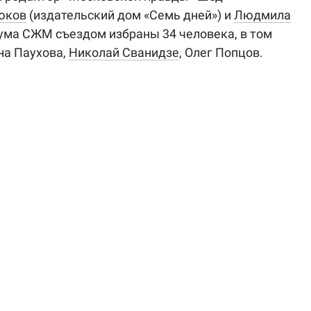
юков
(издательский дом «Семь дней») и
Людмила
иума СЖМ съездом избраны 34 человека, в том
яна Паухова,
Николай Сванидзе
, Олег Попцов.