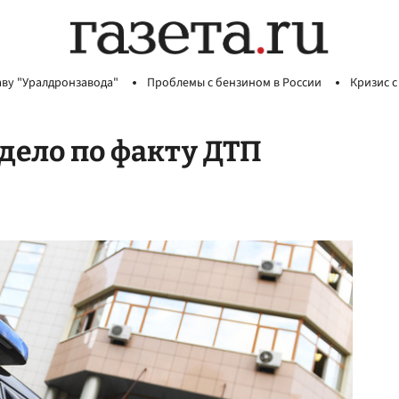
аву "Уралдронзавода"
Проблемы с бензином в России
Кризис с
дело по факту ДТП