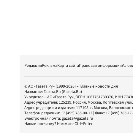
Редакция
Реклама
Карта сайта
Правовая информация
Услов
© АО «Газета.Ру» (1999-2026) – Главные новости дня
Название:
Газета.Ru
(Gazeta.Ru)
Учредитель:
АО «Газета.Ру»
, ОГРН 1067761730376, ИНН 7743
Адрес учредителя: 125239, Россия, Москва, Коптевская улиц
Адрес редакции и издателя:
117105
, г.
Москва
,
Варшавское шо
Телефон редакции:
+7 (495) 785-00-12
| Факс:
+7 (495) 785-17
Электронная почта:
gazeta@gazeta.ru
Нашли опечатку? Нажмите Ctrl+Enter