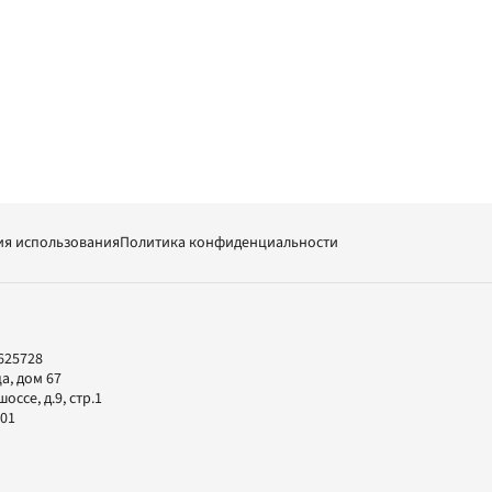
ия использования
Политика конфиденциальности
625728
а, дом 67
ссе, д.9, стр.1
-01