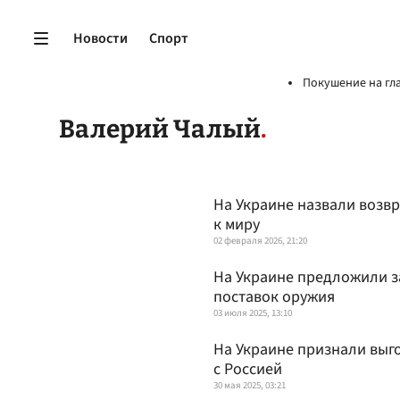
Новости
Спорт
Покушение на гл
Валерий Чалый
На Украине назвали возв
к миру
02 февраля 2026, 21:20
На Украине предложили з
поставок оружия
03 июля 2025, 13:10
На Украине признали выг
с Россией
30 мая 2025, 03:21