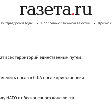
аву "Уралдронзавода"
Проблемы с бензином в России
Кризис с
рат всех территорий единственным путем
аменить посла в США после приостановки
оду НАТО от бесконечного конфликта