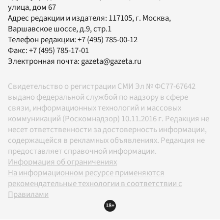
улица, дом 67
Адрес редакции и издателя:
117105
, г.
Москва
,
Варшавское шоссе, д.9, стр.1
Телефон редакции:
+7 (495) 785-00-12
Факс:
+7 (495) 785-17-01
Электронная почта:
gazeta@gazeta.ru
Свидетельство о регистрации СМИ Эл № ФС77-67642
выдано федеральной службой по надзору в сфере
связи, информационных технологий и массовых
коммуникаций (Роскомнадзор) 10.11.2016 г. Редакция не
несет ответственности за достоверность информации,
содержащейся в рекламных объявлениях. Редакция не
предоставляет справочной информации.
Информация об ограничениях
На информационном ресурсе применяются
рекомендательные технологии в соответствии с
Правилами
18+