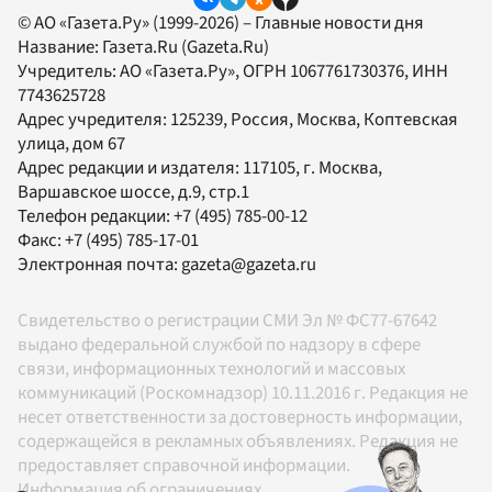
© АО «Газета.Ру» (1999-2026) – Главные новости дня
Название:
Газета.Ru
(Gazeta.Ru)
Учредитель:
АО «Газета.Ру»
, ОГРН 1067761730376, ИНН
7743625728
Адрес учредителя: 125239, Россия, Москва, Коптевская
улица, дом 67
Адрес редакции и издателя:
117105
, г.
Москва
,
Варшавское шоссе, д.9, стр.1
Телефон редакции:
+7 (495) 785-00-12
Факс:
+7 (495) 785-17-01
Электронная почта:
gazeta@gazeta.ru
Свидетельство о регистрации СМИ Эл № ФС77-67642
выдано федеральной службой по надзору в сфере
связи, информационных технологий и массовых
коммуникаций (Роскомнадзор) 10.11.2016 г. Редакция не
несет ответственности за достоверность информации,
содержащейся в рекламных объявлениях. Редакция не
предоставляет справочной информации.
Информация об ограничениях