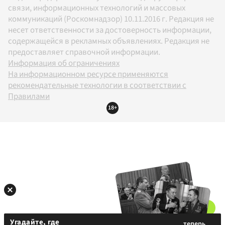
связи, информационных технологий и массовых
коммуникаций (Роскомнадзор) 10.11.2016 г. Редакция не
несет ответственности за достоверность информации,
содержащейся в рекламных объявлениях. Редакция не
предоставляет справочной информации.
Информация об ограничениях
На информационном ресурсе применяются
рекомендательные технологии в соответствии с
Правилами
18+
Угадайте, где