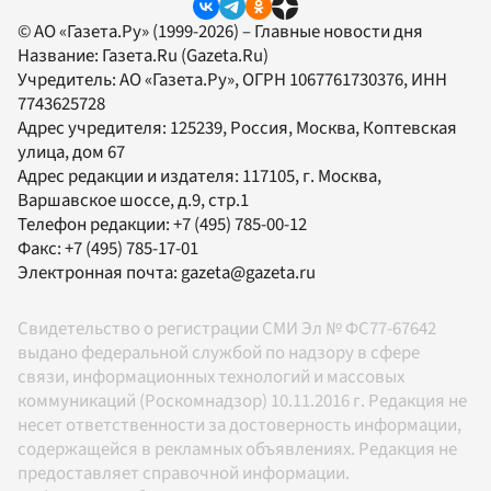
© АО «Газета.Ру» (1999-2026) – Главные новости дня
Название:
Газета.Ru
(Gazeta.Ru)
Учредитель:
АО «Газета.Ру»
, ОГРН 1067761730376, ИНН
7743625728
Адрес учредителя: 125239, Россия, Москва, Коптевская
улица, дом 67
Адрес редакции и издателя:
117105
, г.
Москва
,
Варшавское шоссе, д.9, стр.1
Телефон редакции:
+7 (495) 785-00-12
Факс:
+7 (495) 785-17-01
Электронная почта:
gazeta@gazeta.ru
Свидетельство о регистрации СМИ Эл № ФС77-67642
выдано федеральной службой по надзору в сфере
связи, информационных технологий и массовых
коммуникаций (Роскомнадзор) 10.11.2016 г. Редакция не
несет ответственности за достоверность информации,
содержащейся в рекламных объявлениях. Редакция не
предоставляет справочной информации.