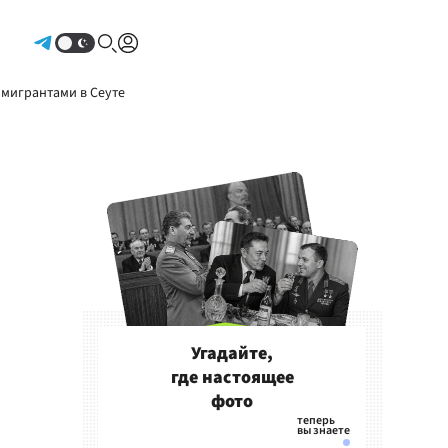
Авторизоваться
 мигрантами в Сеуте
Угадайте,
где настоящее
фото