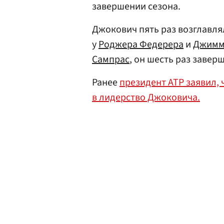
завершении сезона.
Джокович пять раз возглавля
у
Роджера Федерера
и
Джимм
Сампрас
, он шесть раз завер
Ранее
президент ATP заявил, 
в лидерство Джоковича.