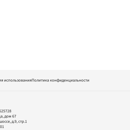
ия использования
Политика конфиденциальности
625728
а, дом 67
ссе, д.9, стр.1
-01