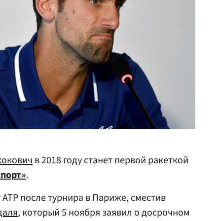
окович
в 2018 году станет первой ракеткой
спорт»
.
 ATP после турнира в Париже, сместив
даля
, который 5 ноября заявил о досрочном