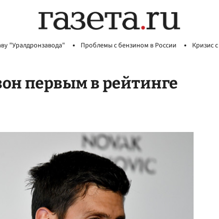
аву "Уралдронзавода"
Проблемы с бензином в России
Кризис с
зон первым в рейтинге