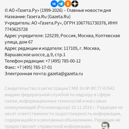
© АО «Газета.Ру» (1999-2026) – Главные новости дня
Название:
Газета.Ru
(Gazeta.Ru)
Учредитель:
АО «Газета.Ру»
, ОГРН 1067761730376, ИНН
7743625728
Адрес учредителя: 125239, Россия, Москва, Коптевская
улица, дом 67
Адрес редакции и издателя:
117105
, г.
Москва
,
Варшавское шоссе, д.9, стр.1
Телефон редакции:
+7 (495) 785-00-12
Факс:
+7 (495) 785-17-01
Электронная почта:
gazeta@gazeta.ru
Свидетельство о регистрации СМИ Эл № ФС77-67642
выдано федеральной службой по надзору в сфере
связи, информационных технологий и массовых
коммуникаций (Роскомнадзор) 10.11.2016 г. Редакция не
несет ответственности за достоверность информации,
содержащейся в рекламных объявлениях. Редакция не
предоставляет справочной информации.