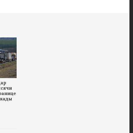
дар
ысячи
границе
окады