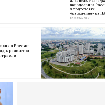
альянса». Развед
заподозрила Рос
в подготовке
«нападения» на Н
07.08.2026, 18:53
: как в России
од к развитию
отрасли