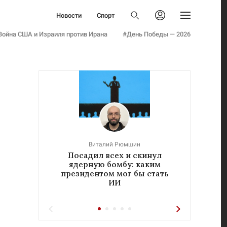
Политика
Новости
Спорт
Бизнес
Политика
Авторизоваться
Общество
Война США и Израиля против Ирана
#День Победы — 2026
Бизнес
Армия
Общество
Мнения
Армия
Культура
Мнения
Наука
Культура
Семья и дети
Наука
Технологии
Семья и дети
Авто
Технологии
Стиль
Виталий Рюмшин
Авто
Посадил всех и скинул
«Реч
Фото
ядерную бомбу: каким
у
Стиль
Инфографика
президентом мог бы стать
ИИ
Фото
Эксклюзивы
Инфографика
Теперь вы знаете
Эксклюзивы
Тесты
Теперь вы знаете