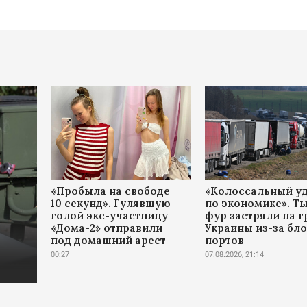
«Пробыла на свободе
«Колоссальный у
10 секунд». Гулявшую
по экономике». Т
голой экс-участницу
фур застряли на 
«Дома-2» отправили
Украины из-за бл
под домашний арест
портов
00:27
07.08.2026, 21:14