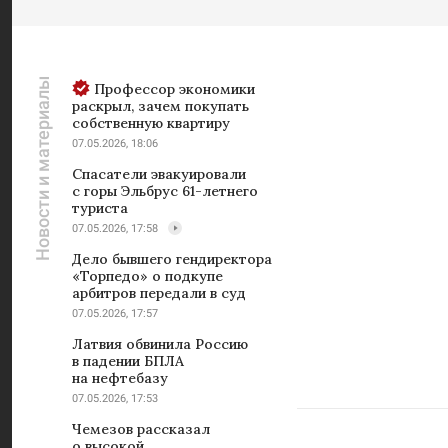
Новости и материалы
Профессор экономики
раскрыл, зачем покупать
собственную квартиру
07.05.2026, 18:06
Спасатели эвакуировали
с горы Эльбрус 61-летнего
туриста
07.05.2026, 17:58
Дело бывшего гендиректора
«Торпедо» о подкупе
арбитров передали в суд
07.05.2026, 17:57
Латвия обвинила Россию
в падении БПЛА
на нефтебазу
07.05.2026, 17:53
Чемезов рассказал
о высокой