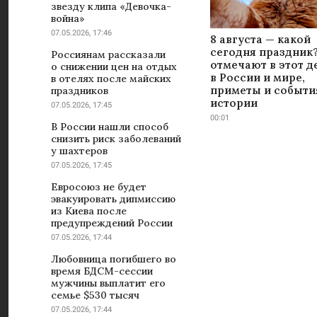
звезду клипа «Девочка-
война»
07.05.2026, 17:46
8 августа — какой
сегодня праздник?
Россиянам рассказали
отмечают в этот д
о снижении цен на отдых
в России и мире,
в отелях после майских
приметы и событи
праздников
истории
07.05.2026, 17:45
00:01
В России нашли способ
снизить риск заболеваний
у шахтеров
07.05.2026, 17:45
Евросоюз не будет
эвакуировать дипмиссию
из Киева после
предупреждений России
07.05.2026, 17:44
Любовница погибшего во
время БДСМ-сессии
мужчины выплатит его
семье $530 тысяч
07.05.2026, 17:44