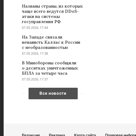
Названы страны, из которых
чаще всего ведутся DDoS-
атаки на системы
госуправления РФ
07.05.2026, 17:44
На Западе связали
ненависть Каллас к России
с необразованностью
07.05.2026, 17:38
В Минобороны сообщили
о десятках уничтоженных
БПЛА за четыре часа
07.05.2026, 17:37
Все новости
Редакция
Реклама
Карта сайта
Правовая инфор