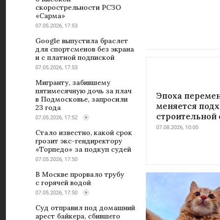
скорострельности РСЗО
«Сарма»
07.05.2026, 17:53
Google выпустила браслет
для спортсменов без экрана
и с платной подпиской
07.05.2026, 17:53
Мигранту, забившему
пятимесячную дочь за плач
Эпоха перемен
в Подмосковье, запросили
меняется подх
23 года
строительной 
07.05.2026, 17:52
07.08.2026, 10:00
Стало известно, какой срок
грозит экс-гендиректору
«Торпедо» за подкуп судей
07.05.2026, 17:50
В Москве прорвало трубу
с горячей водой
07.05.2026, 17:50
Суд отправил под домашний
арест байкера, сбившего