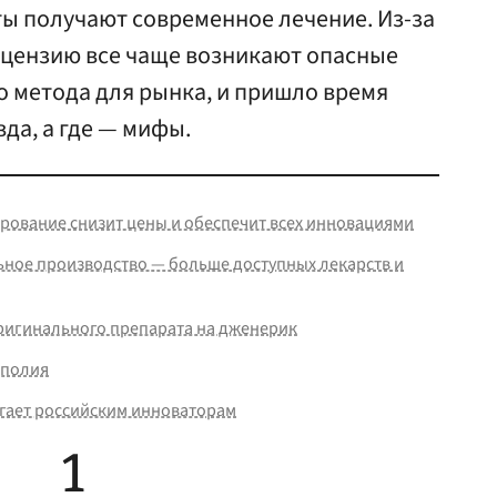
ты получают современное лечение. Из-за
ицензию все чаще возникают опасные
о метода для рынка, и пришло время
вда, а где — мифы.
ование снизит цены и обеспечит всех инновациями
ьное производство — больше доступных лекарств и
ригинального препарата на дженерик
ополия
гает российским инноваторам
1