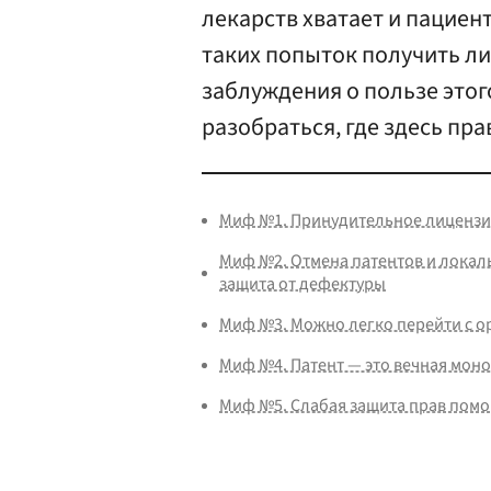
лекарств хватает и пациен
таких попыток получить л
заблуждения о пользе этог
разобраться, где здесь пра
Миф №1. Принудительное лицензир
Миф №2. Отмена патентов и локал
защита от дефектуры
Миф №3. Можно легко перейти с о
Миф №4. Патент — это вечная мон
Миф №5. Слабая защита прав помо