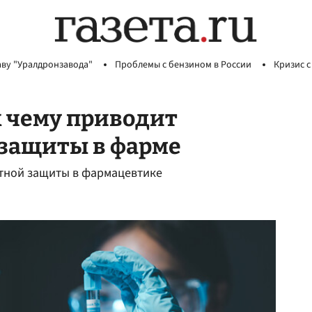
аву "Уралдронзавода"
Проблемы с бензином в России
Кризис с
к чему приводит
 защиты в фарме
нтной защиты в фармацевтике