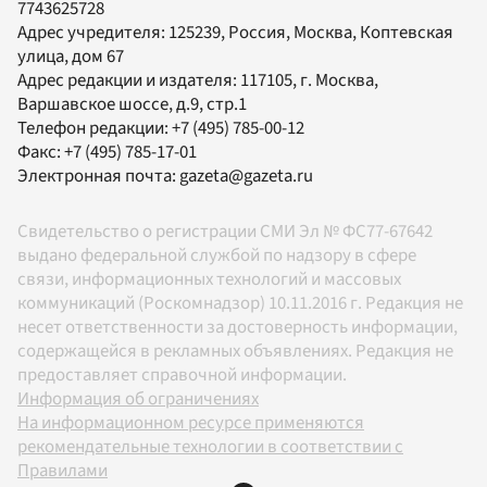
7743625728
Адрес учредителя: 125239, Россия, Москва, Коптевская
улица, дом 67
Адрес редакции и издателя:
117105
, г.
Москва
,
Варшавское шоссе, д.9, стр.1
Телефон редакции:
+7 (495) 785-00-12
Факс:
+7 (495) 785-17-01
Электронная почта:
gazeta@gazeta.ru
Свидетельство о регистрации СМИ Эл № ФС77-67642
выдано федеральной службой по надзору в сфере
связи, информационных технологий и массовых
коммуникаций (Роскомнадзор) 10.11.2016 г. Редакция не
несет ответственности за достоверность информации,
содержащейся в рекламных объявлениях. Редакция не
предоставляет справочной информации.
Информация об ограничениях
На информационном ресурсе применяются
рекомендательные технологии в соответствии с
Правилами