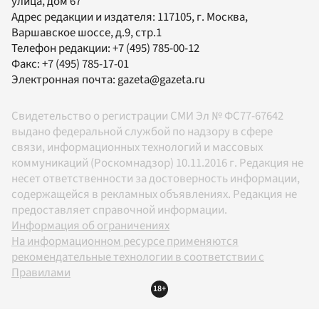
улица, дом 67
Адрес редакции и издателя:
117105
, г.
Москва
,
Варшавское шоссе, д.9, стр.1
Телефон редакции:
+7 (495) 785-00-12
Факс:
+7 (495) 785-17-01
Электронная почта:
gazeta@gazeta.ru
Свидетельство о регистрации СМИ Эл № ФС77-67642
выдано федеральной службой по надзору в сфере
связи, информационных технологий и массовых
коммуникаций (Роскомнадзор) 10.11.2016 г. Редакция не
несет ответственности за достоверность информации,
содержащейся в рекламных объявлениях. Редакция не
предоставляет справочной информации.
Информация об ограничениях
На информационном ресурсе применяются
рекомендательные технологии в соответствии с
Правилами
18+