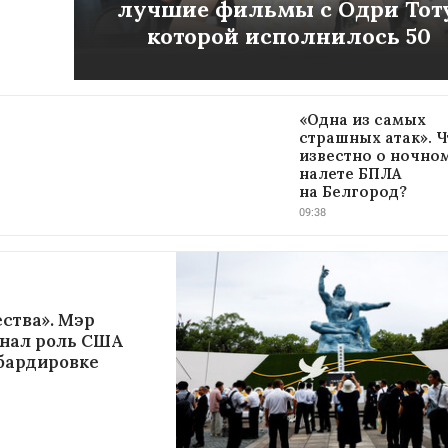
лучшие фильмы с Одри Тоту
которой исполнилось 50
«Одна из самых
страшных атак». Ч
известно о ночно
налете БПЛА
на Белгород?
09:38
ства». Мэр
знал роль США
бардировке