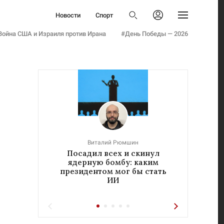
Политика
Новости
Спорт
Бизнес
Политика
Авторизоваться
Общество
Война США и Израиля против Ирана
#День Победы — 2026
Бизнес
Армия
Общество
Мнения
Армия
Культура
Мнения
Наука
Культура
Семья и дети
Наука
Технологии
Семья и дети
Авто
Технологии
Стиль
Виталий Рюмшин
Авто
Посадил всех и скинул
«Реч
Фото
ядерную бомбу: каким
у
Стиль
Инфографика
президентом мог бы стать
ИИ
Фото
Эксклюзивы
Инфографика
Теперь вы знаете
Эксклюзивы
Тесты
Теперь вы знаете