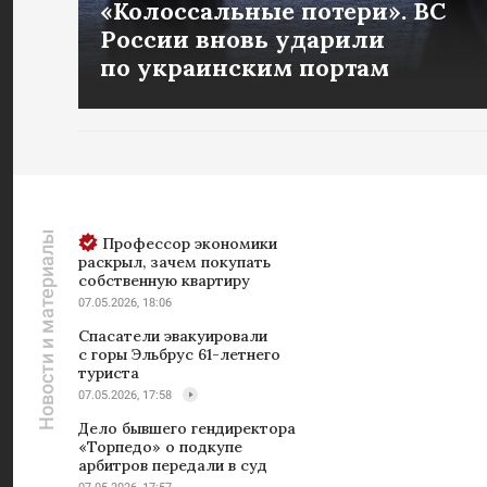
«Колоссальные потери». ВС
России вновь ударили
по украинским портам
Новости и материалы
Профессор экономики
раскрыл, зачем покупать
собственную квартиру
07.05.2026, 18:06
Спасатели эвакуировали
с горы Эльбрус 61-летнего
туриста
07.05.2026, 17:58
Дело бывшего гендиректора
«Торпедо» о подкупе
арбитров передали в суд