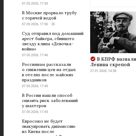
07.05.2026, 17:50
В Москве прорвало трубу
с горячей водой
07.05.2026, 17:50
Суд отправил под домашний
арест байкера, сбившего
звезду клипа «Девочка-
война»
07.05.2026, 17:46
В КПРФ назвали
Ленина скрепой
Россиянам рассказали
о снижении цен на отдых
27.01.2026, 14:58
в отелях после майских
праздников
07.05.2026, 17:45
В России нашли способ
снизить риск заболеваний
у шахтеров
07.05.2026, 17:45
Евросоюз не будет
эвакуировать дипмиссию
из Киева после