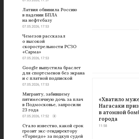
07.05.2026, 17:57
Латвия обвинила Россию
в падении БПЛА
на нефтебазу
07.05.2026, 17:53
Чемезов рассказал
о высокой
скорострельности РСЗО
«Сарма»
07.05.2026, 17:53
Google выпустила браслет
для спортсменов без экрана
и с платной подпиской
07.05.2026, 17:53
Мигранту, забившему
«Хватило муже
пятимесячную дочь за плач
в Подмосковье, запросили
Нагасаки при
23 года
в атомной бом
07.05.2026, 17:52
города
Стало известно, какой срок
11:58
грозит экс-гендиректору
«Торпедо» за подкуп судей