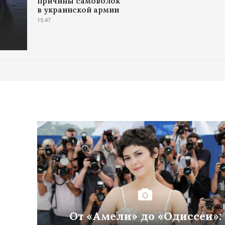
причины самоволок
в украинской армии
15:47
От «Амели» до «Одиссеи»: