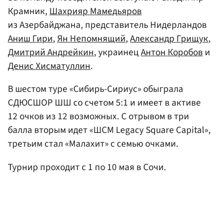
Крамник,
Шахрияр Мамедьяров
из Азербайджана, представитель Нидерландов
Аниш Гири
,
Ян Непомнящий
,
Александр Грищук
,
Дмитрий Андрейкин
, украинец
Антон Коробов
и
Денис Хисматуллин
.
В шестом туре «Сибирь-Сириус» обыграла
СДЮСШОР ШШ со счетом 5:1 и имеет в активе
12 очков из 12 возможных. С отрывом в три
балла вторым идет «ШСМ Legacy Square Capital»,
третьим стал «Малахит» с семью очками.
Турнир проходит с 1 по 10 мая в Сочи.