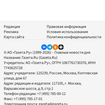
Редакция
Правовая информация
Реклама
Условия использования
Карта сайта
Политика конфиденциальности
© АО «Газета.Ру» (1999-2026) – Главные новости дня
Название:
Газета.Ru
(Gazeta.Ru)
Учредитель:
АО «Газета.Ру»
, ОГРН 1067761730376, ИНН
7743625728
Адрес учредителя: 125239, Россия, Москва, Коптевская
улица, дом 67
Адрес редакции и издателя:
117105
, г.
Москва
,
Варшавское шоссе, д.9, стр.1
Телефон редакции:
+7 (495) 785-00-12
Факс:
+7 (495) 785-17-01
Электронная почта:
gazeta@gazeta.ru