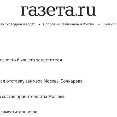
аву "Уралдронзавода"
Проблемы с бензином в России
Кризис с
 своего бывшего заместителя
л отставку заммэра Москвы Бочкарева
в состав правительства Москвы
 заместитель мэра