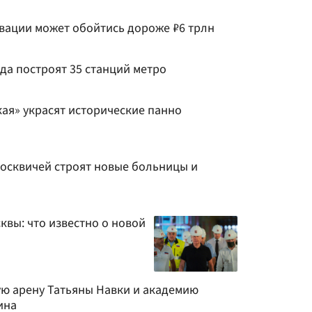
вации может обойтись дороже ₽6 трлн
ода построят 35 станций метро
ая» украсят исторические панно
москвичей строят новые больницы и
квы: что известно о новой
ую арену Татьяны Навки и академию
ина