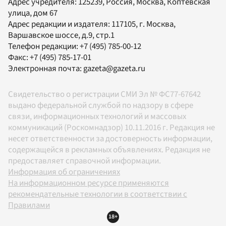
Адрес учредителя: 125239, Россия, Москва, Коптевская
улица, дом 67
Адрес редакции и издателя:
117105
, г.
Москва
,
Варшавское шоссе, д.9, стр.1
Телефон редакции:
+7 (495) 785-00-12
Факс:
+7 (495) 785-17-01
Электронная почта:
gazeta@gazeta.ru
Свидетельство о регистрации СМИ Эл № ФС77-67642
выдано федеральной службой по надзору в сфере
связи, информационных технологий и массовых
коммуникаций (Роскомнадзор) 10.11.2016 г. Редакция не
несет ответственности за достоверность информации,
содержащейся в рекламных объявлениях. Редакция не
предоставляет справочной информации.
Информация об ограничениях
На информационном ресурсе применяются
рекомендательные технологии в соответствии с
Правилами
18+