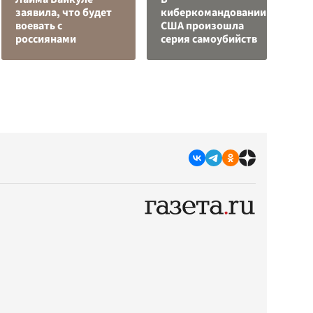
заявила, что будет
киберкомандовании
н
воевать с
США произошла
п
россиянами
серия самоубийств
К