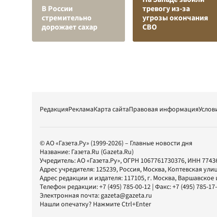
В России
тревогу из-за
стремительно
угрозы окончания
дорожает сахар
СВО
Редакция
Реклама
Карта сайта
Правовая информация
Услов
© АО «Газета.Ру» (1999-2026) – Главные новости дня
Название:
Газета.Ru
(Gazeta.Ru)
Учредитель:
АО «Газета.Ру»
, ОГРН 1067761730376, ИНН 7743
Адрес учредителя: 125239, Россия, Москва, Коптевская улиц
Адрес редакции и издателя:
117105
, г.
Москва
,
Варшавское шо
Телефон редакции:
+7 (495) 785-00-12
| Факс:
+7 (495) 785-17
Электронная почта:
gazeta@gazeta.ru
Нашли опечатку? Нажмите Ctrl+Enter