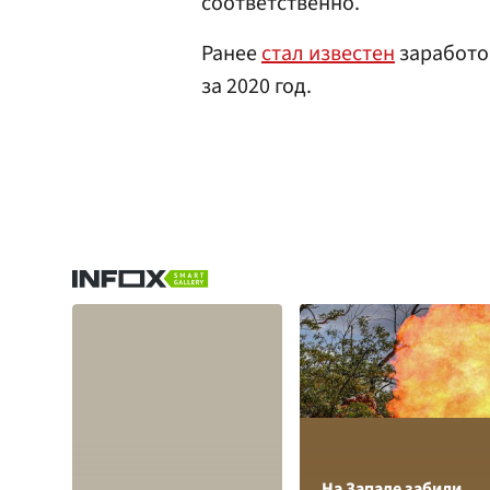
соответственно.
Ранее
стал известен
заработо
за 2020 год.
На Западе забили