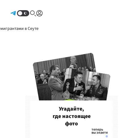
Авторизоваться
 мигрантами в Сеуте
Угадайте,
где настоящее
фото