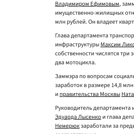
Владимиром Ефимовым
, зам
имущественно-жилищных отнош
млн рублей. Он владеет квар
Глава департамента транспо
инфраструктуры
Максим Лик
собственности числятся три 
два мотоцикла.
Заммэра по вопросам социал
заработок в размере 14,8 мл
и
правительства Москвы
Ната
Руководитель департамента
Эдуарда Лысенко
и глава деп
Немерюк
заработали за преды