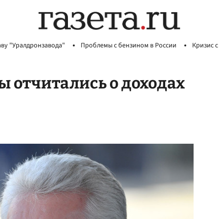
аву "Уралдронзавода"
Проблемы с бензином в России
Кризис с
 отчитались о доходах