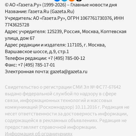
© АО «Газета.Ру» (1999-2026) – Главные новости дня
Название:
Газета.Ru
(Gazeta.Ru)
Учредитель:
АО «Газета.Ру»
, ОГРН 1067761730376, ИНН
7743625728
Адрес учредителя: 125239, Россия, Москва, Коптевская
улица, дом 67
Адрес редакции и издателя:
117105
, г.
Москва
,
Варшавское шоссе, д.9, стр.1
Телефон редакции:
+7 (495) 785-00-12
Факс:
+7 (495) 785-17-01
Электронная почта:
gazeta@gazeta.ru
Свидетельство о регистрации СМИ Эл № ФС77-67642
выдано федеральной службой по надзору в сфере
связи, информационных технологий и массовых
коммуникаций (Роскомнадзор) 10.11.2016 г. Редакция не
несет ответственности за достоверность информации,
содержащейся в рекламных объявлениях. Редакция не
предоставляет справочной информации.
Информация об ограничениях