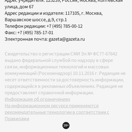
Адрес учредителя: 125239, Россия, Москва, Коптевская
улица, дом 67
Адрес редакции и издателя:
117105
, г.
Москва
,
Варшавское шоссе, д.9, стр.1
Телефон редакции:
+7 (495) 785-00-12
Факс:
+7 (495) 785-17-01
Электронная почта:
gazeta@gazeta.ru
Свидетельство о регистрации СМИ Эл № ФС77-67642
выдано федеральной службой по надзору в сфере
связи, информационных технологий и массовых
коммуникаций (Роскомнадзор) 10.11.2016 г. Редакция не
несет ответственности за достоверность информации,
содержащейся в рекламных объявлениях. Редакция не
предоставляет справочной информации.
Информация об ограничениях
На информационном ресурсе применяются
рекомендательные технологии в соответствии с
Правилами
18+