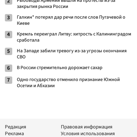
2
Рыбоводы Армении вышли на протесты из-за
закрытия рынка России
3
Галкин* потерял дар речи после слов Пугачевой о
Киеве
4
Кремль переиграл Литву: хитрость с Калининградом
сработала
5
На Западе забили тревогу из-за угрозы окончания
СВО
6
В России стремительно дорожает сахар
7
Одно государство отменило признание Южной
Осетии и Абхазии
Редакция
Правовая информация
Реклама
Условия использования