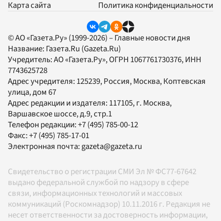
Карта сайта
Политика конфиденциальности
© АО «Газета.Ру» (1999-2026) – Главные новости дня
Название:
Газета.Ru
(Gazeta.Ru)
Учредитель:
АО «Газета.Ру»
, ОГРН 1067761730376, ИНН
7743625728
Адрес учредителя: 125239, Россия, Москва, Коптевская
улица, дом 67
Адрес редакции и издателя:
117105
, г.
Москва
,
Варшавское шоссе, д.9, стр.1
Телефон редакции:
+7 (495) 785-00-12
Факс:
+7 (495) 785-17-01
Электронная почта:
gazeta@gazeta.ru
Свидетельство о регистрации СМИ Эл № ФС77-67642
выдано федеральной службой по надзору в сфере
связи, информационных технологий и массовых
коммуникаций (Роскомнадзор) 10.11.2016 г. Редакция не
несет ответственности за достоверность информации,