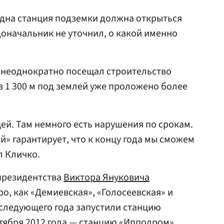
одна станция подземки должна открыться
доначальник не уточнил, о какой именно
м неоднократно посещал строительство
из 1 300 м под землей уже проложено более
ей. Там немного есть нарушения по срокам.
» гарантирует, что к концу года мы сможем
л Кличко.
 президентства
Виктора Януковича
о, как «Демиевская», «Голосеевская» и
 следующего года запустили станцию
ктября 2012 года — станцию «Ипподром».