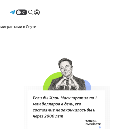
Авторизоваться
 мигрантами в Сеуте
Если бы Илон Маск тратил по 1
млн долларов в день, его
состояние не закончилось бы и
через 2000 лет