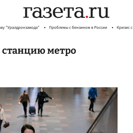
аву "Уралдронзавода"
Проблемы с бензином в России
Кризис с
ю станцию метро