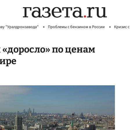
аву "Уралдронзавода"
Проблемы с бензином в России
Кризис с
 «доросло» по ценам
мире