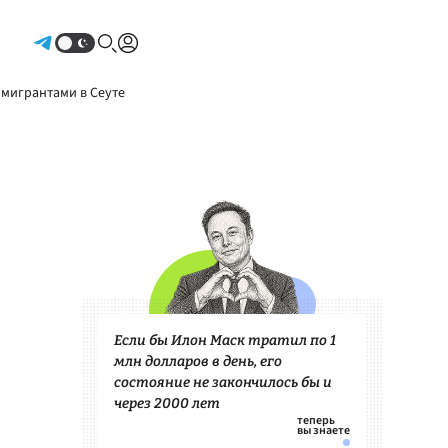
Авторизоваться
 мигрантами в Сеуте
Если бы Илон Маск тратил по 1
млн долларов в день, его
состояние не закончилось бы и
через 2000 лет