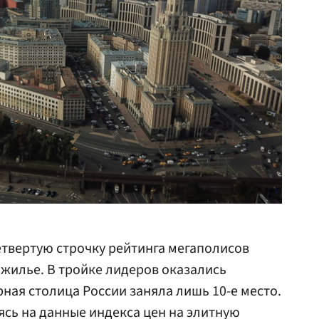
етвертую строчку рейтинга мегаполисов
 жилье. В тройке лидеров оказались
ная столица России заняла лишь 10-е место.
аясь на данные индекса цен на элитную