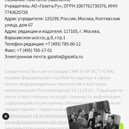
Учредитель:
АО «Газета.Ру»
, ОГРН 1067761730376, ИНН
7743625728
Адрес учредителя: 125239, Россия, Москва, Коптевская
улица, дом 67
Адрес редакции и издателя:
117105
, г.
Москва
,
Варшавское шоссе, д.9, стр.1
Телефон редакции:
+7 (495) 785-00-12
Факс:
+7 (495) 785-17-01
Электронная почта:
gazeta@gazeta.ru
Свидетельство о регистрации СМИ Эл № ФС77-67642
выдано федеральной службой по надзору в сфере
связи, информационных технологий и массовых
коммуникаций (Роскомнадзор) 10.11.2016 г. Редакция не
несет ответственности за достоверность информации,
содержащейся в рекламных объявлениях. Редакция не
предоставляет справочной информации.
Информация об ограничениях
На информационном ресурсе применяются
рекомендательные технологии в соответствии с