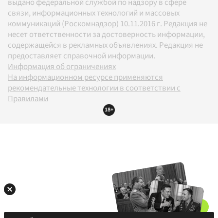
выдано федеральной службой по надзору в сфере
связи, информационных технологий и массовых
коммуникаций (Роскомнадзор) 10.11.2016 г. Редакция не
несет ответственности за достоверность информации,
содержащейся в рекламных объявлениях. Редакция не
предоставляет справочной информации.
Информация об ограничениях
На информационном ресурсе применяются
рекомендательные технологии в соответствии с
Правилами
18+