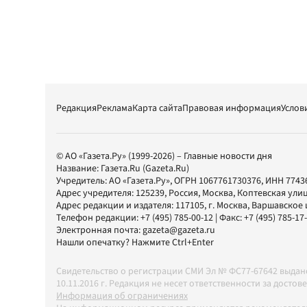
Редакция
Реклама
Карта сайта
Правовая информация
Услов
© АО «Газета.Ру» (1999-2026) – Главные новости дня
Название:
Газета.Ru
(Gazeta.Ru)
Учредитель:
АО «Газета.Ру»
, ОГРН 1067761730376, ИНН 7743
Адрес учредителя: 125239, Россия, Москва, Коптевская улиц
Адрес редакции и издателя:
117105
, г.
Москва
,
Варшавское шо
Телефон редакции:
+7 (495) 785-00-12
| Факс:
+7 (495) 785-17
Электронная почта:
gazeta@gazeta.ru
Нашли опечатку? Нажмите Ctrl+Enter
Свидетельство о регистрации СМИ Эл № ФС77-67642 выда
10.11.2016 г. Редакция не несет ответственности за дос
Информация об ограничениях