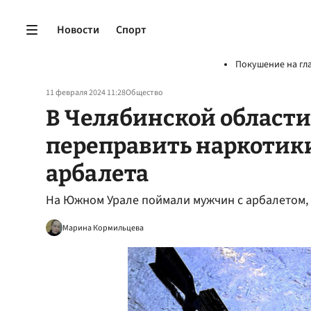
Новости
Спорт
Покушение на гл
11 февраля 2024 11:28
Общество
В Челябинской област
переправить наркотик
арбалета
На Южном Урале поймали мужчин с арбалетом,
Марина Кормильцева