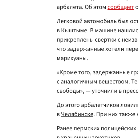
арбалета. Об этом
сообщает
о
Легковой автомобиль был ост
в
Кыштыме
. В машине нашлис
прикреплены свертки с неизв
что задержанные хотели пере
марихуаны.
«Кроме того, задержанные гр
с аналогичным веществом. Те
свободы», — уточнили в прес
До этого арбалетчиков ловил
в
Челябинске
. При них также
Ранее пермских полицейских
в хранении наркотиков.