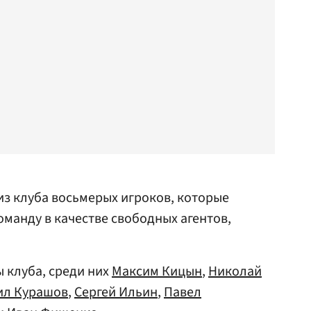
из клуба восьмерых игроков, которые
манду в качестве свободных агентов,
 клуба, среди них
Максим Кицын
,
Николай
ил Курашов
,
Сергей Ильин
,
Павел