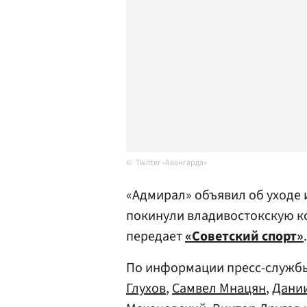
Twitter «Авангарда»
«Адмирал» объявил об уходе 
покинули владивостокскую ко
передает
«Советский спорт»
.
По информации пресс-службы
Глухов
,
Самвел Мнацян
,
Дани