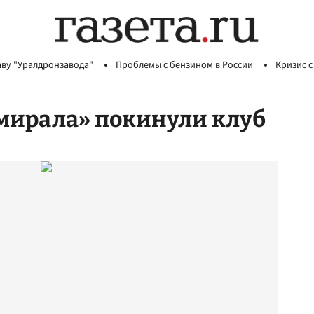
аву "Уралдронзавода"
Проблемы с бензином в России
Кризис с
мирала» покинули клуб