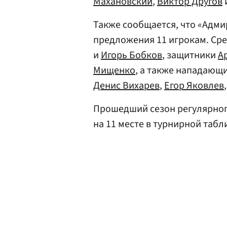
Махановский
,
Виктор Другов
Также сообщается, что «Адм
предложения 11 игрокам. Сре
и
Игорь Бобков
, защитники
А
Мищенко
, а также нападающ
Денис Вихарев
,
Егор Яковлев
Прошедший сезон регулярног
на 11 месте в турнирной таб