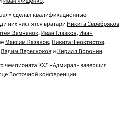
и
Иван Фищенко
.
ирал» сделал квалификационные
ди них числятся вратари
Никита Серебряков
ртем Земченок
,
Иван Глазков
,
Иван
ие
Максим Казаков
,
Никита Феоктистов
,
,
Вадим Перескоков
и
Кирилл Воронин
.
о чемпионата КХЛ «Адмирал» завершил
лице Восточной конференции.