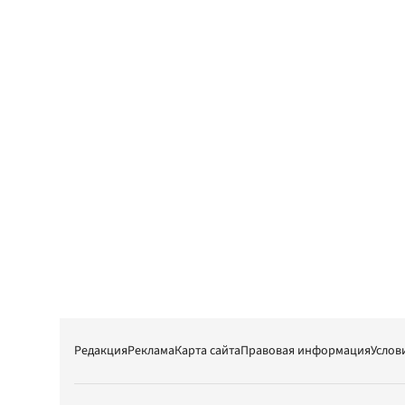
Редакция
Реклама
Карта сайта
Правовая информация
Услов