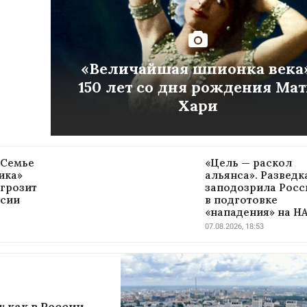
«Величайшая шпионка века»
150 лет со дня рождения Ма
Хари
 Семье
«Цель — раскол
ика»
альянса». Развед
 грозит
заподозрила Рос
ссии
в подготовке
«нападения» на Н
07.08.2026, 18:53