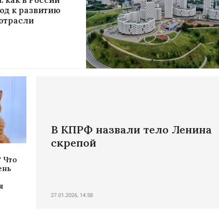
: как в России
од к развитию
отрасли
В КПРФ назвали тело Ленина
скрепой
 Что
ень
я
27.01.2026, 14:58