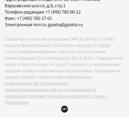
Варшавское шоссе, д.9, стр.1
Телефон редакции:
+7 (495) 785-00-12
Факс:
+7 (495) 785-17-01
Электронная почта:
gazeta@gazeta.ru
Свидетельство о регистрации СМИ Эл № ФС77-67642
выдано федеральной службой по надзору в сфере
связи, информационных технологий и массовых
коммуникаций (Роскомнадзор) 10.11.2016 г. Редакция не
несет ответственности за достоверность информации,
содержащейся в рекламных объявлениях. Редакция не
предоставляет справочной информации.
Информация об ограничениях
На информационном ресурсе применяются
рекомендательные технологии в соответствии с
Правилами
18+