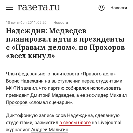
Новости
Авторизоваться
18 сентября 2011, 09:20
Новости
Надеждин: Медведев
планировал идти в президенты
с «Правым делом», но Прохоров
«всех кинул»
Член федерального политсовета «Правого дела»
Борис
Надеждин
на выступлении перед студентами
МФТИ заявил, что партию собирался использовать
президент Дмитрий
Медведев
, а ее экс-лидер Михаил
Прохоров
«сломал сценарий».
Диктофонную запись слов Надеждина, сделанную
студентами, разместил
в своем блоге
на Livejournal
журналист
Андрей Мальгин
.