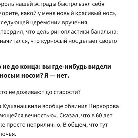
ороль нашей эстрады быстро взял себя
Сморите, какой у меня новый красивый нос»,
 следующей церемонии вручения
твердил, что цель ринопластики банальна:
начитался, что курносый нос делает своего
ю не до конца: вы где-нибудь видели
рносым носом? Я — нет.
то не доживают до старости?
р Кушанашвили вообще обвинил Киркорова
ающейся вечностью». Сказал, что в 60 лет
е просто неприлично. В общем, что тут
лочья.