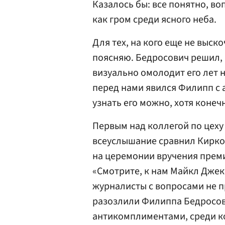
Казалось бы: все понятно, во
как гром среди ясного неба.
Для тех, на кого еще не выск
поясняю. Бедросович решил, 
визуально омолодит его лет на
перед нами явился Филипп с
узнать его можно, хотя конеч
Первым над коллегой по цеху
всеуслышание сравнил Кирк
на церемонии вручения преми
«Смотрите, к нам Майкл Джек
журналисты с вопросами не пр
разозлили Филиппа Бедросов
антикомплиментами, среди ко