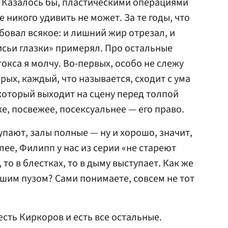
 Казалось бы, пластическими операциями
 никого удивить не может. За те годы, что
бовал всякое: и лишний жир отрезал, и
исьи глазки» примерял. Про остальные
окса я молчу. Во-первых, особо не слежу
рых, каждый, что называется, сходит с ума
 который выходит на сцену перед толпой
е, посвежее, посексуальнее — его право.
упают, залы полные — ну и хорошо, значит,
лее, Филипп у нас из серии «не стареют
 то в блестках, то в дыму выступает. Как же
сшим пузом? Сами понимаете, совсем не тот
есть Киркоров и есть все остальные.