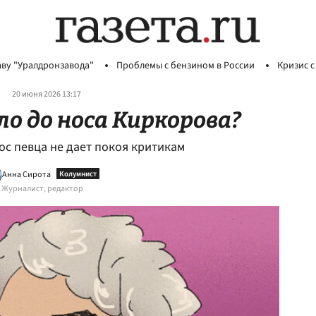
аву "Уралдронзавода"
Проблемы с бензином в России
Кризис с
20 июня 2026 13:17
ло до носа Киркорова?
ос певца не дает покоя критикам
Анна Сирота
Журналист, редактор