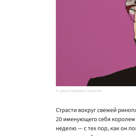
Даша Зайцева/«Газета.Ru»
Страсти вокруг свежей риноп
20 именующего себя королем
неделю — с тех пор, как он 