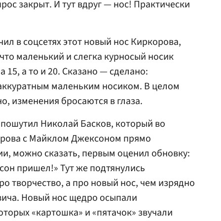
прос закрыт. И тут вдруг — нос! Практически
очил в соцсетях этот новый нос Киркорова,
что маленький и слегка курносый носик
 15, а то и 20. Сказано — сделано:
 аккуратным маленьким носиком. В целом
но, изменения бросаются в глаза.
 пошутил Николай Басков, который во
орова с Майклом Джексоном прямо
и, можно сказать, первым оценил обновку:
сон пришел!» Тут же подтянулись
о творчество, а про новый нос, чем изрядно
ича. Новый нос щедро осыпали
торых «картошка» и «пятачок» звучали