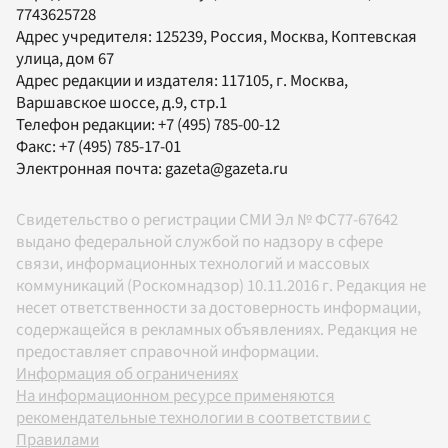
7743625728
Адрес учредителя: 125239, Россия, Москва, Коптевская
улица, дом 67
Адрес редакции и издателя:
117105
, г.
Москва
,
Варшавское шоссе, д.9, стр.1
Телефон редакции:
+7 (495) 785-00-12
Факс:
+7 (495) 785-17-01
Электронная почта:
gazeta@gazeta.ru
Свидетельство о регистрации СМИ Эл № ФС77-67642
выдано федеральной службой по надзору в сфере
связи, информационных технологий и массовых
коммуникаций (Роскомнадзор) 10.11.2016 г. Редакция не
несет ответственности за достоверность информации,
содержащейся в рекламных объявлениях. Редакция не
предоставляет справочной информации.
Информация об ограничениях
На информационном ресурсе применяются
рекомендательные технологии в соответствии с
Правилами