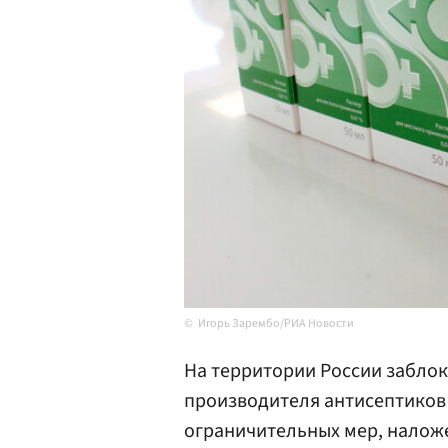
Игорь Зарембо/РИА Новости
На территории России забло
производителя антисептиков
ограничительных мер, налож