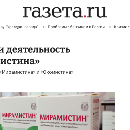
аву "Уралдронзавода"
Проблемы с бензином в России
Кризис с
и деятельность
мистина»
 «Мирамистина» и «Окомистина»