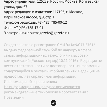
Адрес учредителя: 125239, Россия, Москва, Коптевская
улица, дом 67
Адрес редакции и издателя:
117105
, г.
Москва
,
Варшавское шоссе, д.9, стр.1
Телефон редакции:
+7 (495) 785-00-12
Факс:
+7 (495) 785-17-01
Электронная почта:
gazeta@gazeta.ru
Свидетельство о регистрации СМИ Эл № ФС77-67642
выдано федеральной службой по надзору в сфере
связи, информационных технологий и массовых
коммуникаций (Роскомнадзор) 10.11.2016 г. Редакция не
несет ответственности за достоверность информации,
содержащейся в рекламных объявлениях. Редакция не
предоставляет справочной информации.
Информация об ограничениях
На информационном ресурсе применяются
рекомендательные технологии в соответствии с
Правилами
18+