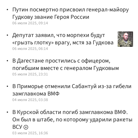
Путин посмертно присвоил генерал-майору
Гудкову звание Героя России
06 июля 2025, 09:14
Депутат заявил, что морпехи будут
«грызть глотку» врагу, мстя за Гудкова
06 июля 2025, 06:14
В Дагестане простились с офицером,
погибшим вместе с генералом Гудковым
05 июля 2025, 23:31
В Приморье отменили Сабантуй из-за гибели
замглавкома ВМФ
04 июля 2025, 03:38
В Курской области погиб замглавкома ВМФ.
Он был в штабе, по которому ударили ракеты
ВСУ
03 июля 2025, 16:36