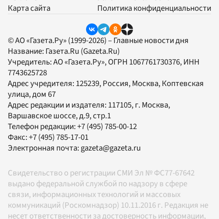
Карта сайта
Политика конфиденциальности
© АО «Газета.Ру» (1999-2026) – Главные новости дня
Название:
Газета.Ru
(Gazeta.Ru)
Учредитель:
АО «Газета.Ру»
, ОГРН 1067761730376, ИНН
7743625728
Адрес учредителя: 125239, Россия, Москва, Коптевская
улица, дом 67
Адрес редакции и издателя:
117105
, г.
Москва
,
Варшавское шоссе, д.9, стр.1
Телефон редакции:
+7 (495) 785-00-12
Факс:
+7 (495) 785-17-01
Электронная почта:
gazeta@gazeta.ru
Свидетельство о регистрации СМИ Эл № ФС77-67642
выдано федеральной службой по надзору в сфере
связи, информационных технологий и массовых
коммуникаций (Роскомнадзор) 10.11.2016 г. Редакция не
несет ответственности за достоверность информации,