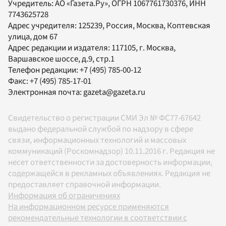
Учредитель:
АО «Газета.Ру»
, ОГРН 1067761730376, ИНН
7743625728
Адрес учредителя: 125239, Россия, Москва, Коптевская
улица, дом 67
Адрес редакции и издателя:
117105
, г.
Москва
,
Варшавское шоссе, д.9, стр.1
Телефон редакции:
+7 (495) 785-00-12
Факс:
+7 (495) 785-17-01
Электронная почта:
gazeta@gazeta.ru
Свидетельство о регистрации СМИ Эл № ФС77-67642
выдано федеральной службой по надзору в сфере
связи, информационных технологий и массовых
коммуникаций (Роскомнадзор) 10.11.2016 г. Редакция не
несет ответственности за достоверность информации,
содержащейся в рекламных объявлениях. Редакция не
предоставляет справочной информации.
Информация об ограничениях
На информационном ресурсе применяются
рекомендательные технологии в соответствии с