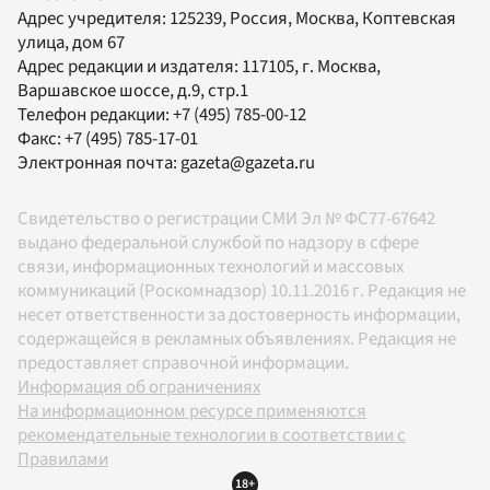
Адрес учредителя: 125239, Россия, Москва, Коптевская
улица, дом 67
Адрес редакции и издателя:
117105
, г.
Москва
,
Варшавское шоссе, д.9, стр.1
Телефон редакции:
+7 (495) 785-00-12
Факс:
+7 (495) 785-17-01
Электронная почта:
gazeta@gazeta.ru
Свидетельство о регистрации СМИ Эл № ФС77-67642
выдано федеральной службой по надзору в сфере
связи, информационных технологий и массовых
коммуникаций (Роскомнадзор) 10.11.2016 г. Редакция не
несет ответственности за достоверность информации,
содержащейся в рекламных объявлениях. Редакция не
предоставляет справочной информации.
Информация об ограничениях
На информационном ресурсе применяются
рекомендательные технологии в соответствии с
Правилами
18+