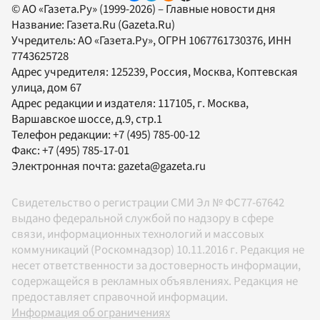
© АО «Газета.Ру» (1999-2026) – Главные новости дня
Название:
Газета.Ru
(Gazeta.Ru)
Учредитель:
АО «Газета.Ру»
, ОГРН 1067761730376, ИНН
7743625728
Адрес учредителя: 125239, Россия, Москва, Коптевская
улица, дом 67
Адрес редакции и издателя:
117105
, г.
Москва
,
Варшавское шоссе, д.9, стр.1
Телефон редакции:
+7 (495) 785-00-12
Факс:
+7 (495) 785-17-01
Электронная почта:
gazeta@gazeta.ru
Свидетельство о регистрации СМИ Эл № ФС77-67642
выдано федеральной службой по надзору в сфере
связи, информационных технологий и массовых
коммуникаций (Роскомнадзор) 10.11.2016 г. Редакция не
несет ответственности за достоверность информации,
содержащейся в рекламных объявлениях. Редакция не
предоставляет справочной информации.
Информация об ограничениях