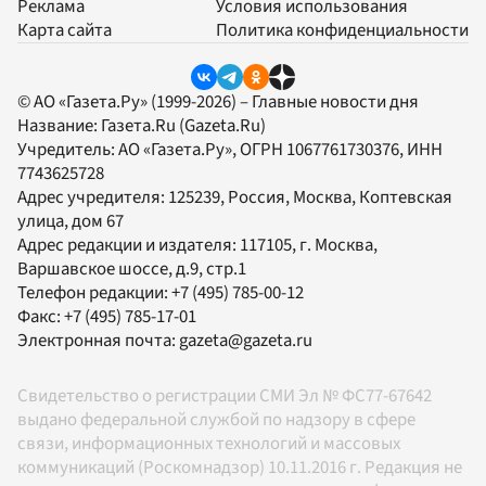
Реклама
Условия использования
Карта сайта
Политика конфиденциальности
© АО «Газета.Ру» (1999-2026) – Главные новости дня
Название:
Газета.Ru
(Gazeta.Ru)
Учредитель:
АО «Газета.Ру»
, ОГРН 1067761730376, ИНН
7743625728
Адрес учредителя: 125239, Россия, Москва, Коптевская
улица, дом 67
Адрес редакции и издателя:
117105
, г.
Москва
,
Варшавское шоссе, д.9, стр.1
Телефон редакции:
+7 (495) 785-00-12
Факс:
+7 (495) 785-17-01
Электронная почта:
gazeta@gazeta.ru
Свидетельство о регистрации СМИ Эл № ФС77-67642
выдано федеральной службой по надзору в сфере
связи, информационных технологий и массовых
коммуникаций (Роскомнадзор) 10.11.2016 г. Редакция не