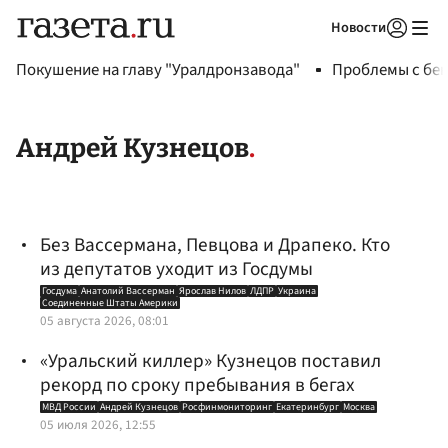
Новости
Авторизоваться
Покушение на главу "Уралдронзавода"
Проблемы с бен
Андрей Кузнецов
Без Вассермана, Певцова и Драпеко. Кто
из депутатов уходит из Госдумы
Госдума
Анатолий Вассерман
Ярослав Нилов
ЛДПР
Украина
Соединенные Штаты Америки
05 августа 2026, 08:01
«Уральский киллер» Кузнецов поставил
рекорд по сроку пребывания в бегах
МВД России
Андрей Кузнецов
Росфинмониторинг
Екатеринбург
Москва
05 июля 2026, 12:55