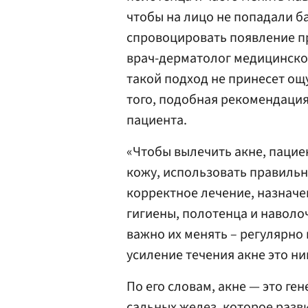
чтобы на лицо не попадали ба
спровоцировать появление пр
врач-дерматолог медицинск
такой подход не принесет ощ
того, подобная рекомендаци
пациента.
«Чтобы вылечить акне, пацие
кожу, использовать правиль
корректное лечение, назначе
гигиены, полотенца и навол
важно их менять – регулярно 
усиление течения акне это ни
По его словам, акне — это г
сальных желез, которое разв