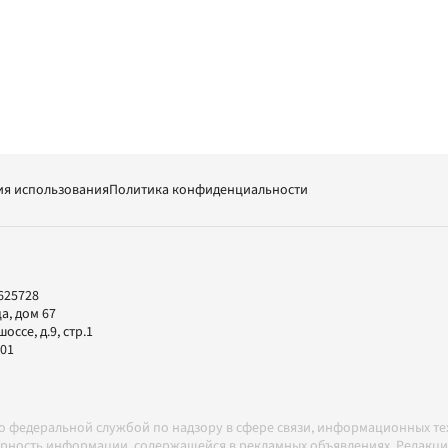
ия использования
Политика конфиденциальности
625728
а, дом 67
ссе, д.9, стр.1
-01
но федеральной службой по надзору в сфере связи, информационных т
товерность информации, содержащейся в рекламных объявлениях. Редак