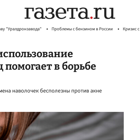
аву "Уралдронзавода"
Проблемы с бензином в России
Кризис с
 использование
 помогает в борьбе
смена наволочек бесполезны против акне