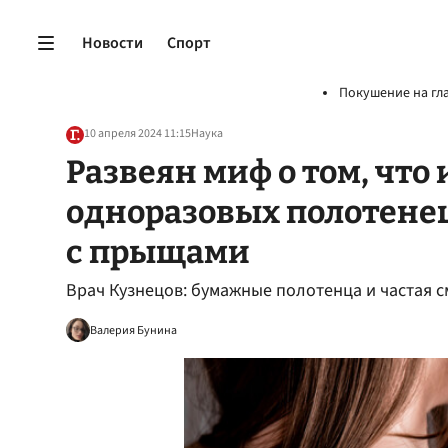
Новости
Спорт
Покушение на гл
10 апреля 2024 11:15
Наука
Развеян миф о том, что
одноразовых полотенец
с прыщами
Врач Кузнецов: бумажные полотенца и частая 
Валерия Бунина