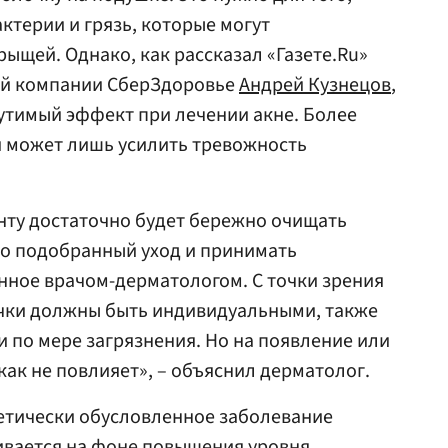
ктерии и грязь, которые могут
ыщей. Однако, как рассказал «Газете.Ru»
ой компании СберЗдоровье
Андрей Кузнецов
,
утимый эффект при лечении акне. Более
я может лишь усилить тревожность
нту достаточно будет бережно очищать
но подобранный уход и принимать
нное врачом-дерматологом. С точки зрения
очки должны быть индивидуальными, также
и по мере загрязнения. Но на появление или
как не повлияет», – объяснил дерматолог.
енетически обусловленное заболевание
ивается на фоне повышения уровня