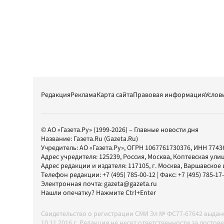
Редакция
Реклама
Карта сайта
Правовая информация
Услов
© АО «Газета.Ру» (1999-2026) – Главные новости дня
Название:
Газета.Ru
(Gazeta.Ru)
Учредитель:
АО «Газета.Ру»
, ОГРН 1067761730376, ИНН 7743
Адрес учредителя: 125239, Россия, Москва, Коптевская улиц
Адрес редакции и издателя:
117105
, г.
Москва
,
Варшавское шо
Телефон редакции:
+7 (495) 785-00-12
| Факс:
+7 (495) 785-17
Электронная почта:
gazeta@gazeta.ru
Нашли опечатку? Нажмите Ctrl+Enter
Свидетельство о регистрации СМИ Эл № ФС77-67642 выда
10.11.2016 г. Редакция не несет ответственности за дос