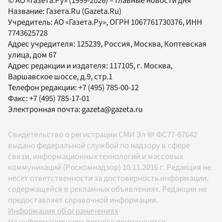
© АО «Газета.Ру» (1999-2026) – Главные новости дня
Название:
Газета.Ru
(Gazeta.Ru)
Учредитель:
АО «Газета.Ру»
, ОГРН 1067761730376, ИНН
7743625728
Адрес учредителя: 125239, Россия, Москва, Коптевская
улица, дом 67
Адрес редакции и издателя:
117105
, г.
Москва
,
Варшавское шоссе, д.9, стр.1
Телефон редакции:
+7 (495) 785-00-12
Факс:
+7 (495) 785-17-01
Электронная почта:
gazeta@gazeta.ru
Свидетельство о регистрации СМИ Эл № ФС77-67642
выдано федеральной службой по надзору в сфере
связи, информационных технологий и массовых
коммуникаций (Роскомнадзор) 10.11.2016 г. Редакция не
несет ответственности за достоверность информации,
содержащейся в рекламных объявлениях. Редакция не
предоставляет справочной информации.
Информация об ограничениях