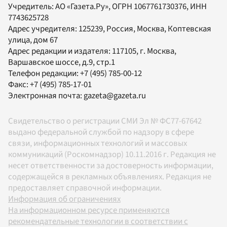
Учредитель:
АО «Газета.Ру»
, ОГРН 1067761730376, ИНН
7743625728
Адрес учредителя: 125239, Россия, Москва, Коптевская
улица, дом 67
Адрес редакции и издателя:
117105
, г.
Москва
,
Варшавское шоссе, д.9, стр.1
Телефон редакции:
+7 (495) 785-00-12
Факс:
+7 (495) 785-17-01
Электронная почта:
gazeta@gazeta.ru
Свидетельство о регистрации СМИ Эл № ФС77-67642
выдано федеральной службой по надзору в сфере
связи, информационных технологий и массовых
коммуникаций (Роскомнадзор) 10.11.2016 г. Редакция не
несет ответственности за достоверность информации,
содержащейся в рекламных объявлениях. Редакция не
предоставляет справочной информации.
Информация об ограничениях
На информационном ресурсе применяются
рекомендательные технологии в соответствии с