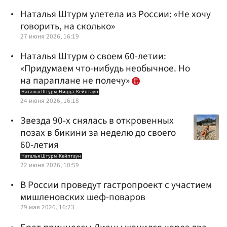
Наталья Штурм улетела из России: «Не хочу
говорить, на сколько»
27 июня 2026, 16:19
Наталья Штурм о своем 60-летии:
«Придумаем что-нибудь необычное. Но
на параплане не полечу»
Наталья Штурм
Ницца
Кейптаун
24 июня 2026, 16:18
Звезда 90-х снялась в откровенных
позах в бикини за неделю до своего
60-летия
Наталья Штурм
Кейптаун
22 июня 2026, 10:59
В России проведут гастропроект с участием
мишленовских шеф-поваров
29 мая 2026, 16:23