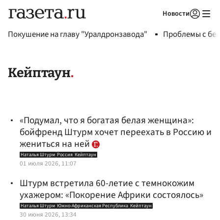
Новости
Авторизоваться
Покушение на главу "Уралдронзавода"
Проблемы с бен
Кейптаун
«Подумал, что я богатая белая женщина»:
бойфренд Штурм хочет переехать в Россию и
жениться на ней
Наталья Штурм
Россия
Кейптаун
01 июля 2026, 11:07
Штурм встретила 60-летие с темнокожим
ухажером: «Покорение Африки состоялось»
Наталья Штурм
Южно-Африканская Республика
Кейптаун
30 июня 2026, 13:34