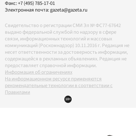
Факс:
+7 (495) 785-17-01
Электронная почта:
gazeta@gazeta.ru
Свидетельство о регистрации СМИ Эл № ФС77-67642
выдано федеральной службой по надзору в сфере
связи, информационных технологий и массовых
коммуникаций (Роскомнадзор) 10.11.2016 г. Редакция не
несет ответственности за достоверность информации,
содержащейся в рекламных объявлениях. Редакция не
предоставляет справочной информации.
Информация об ограничениях
На информационном ресурсе применяются
рекомендательные технологии в соответствии с
Правилами
18+